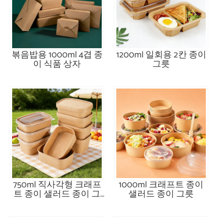
볶음밥용 1000ml 4겹 종
1200ml 일회용 2칸 종이
이 식품 상자
그릇
750ml 직사각형 크래프
1000ml 크래프트 종이
트 종이 샐러드 종이 그
샐러드 종이 그릇
릇