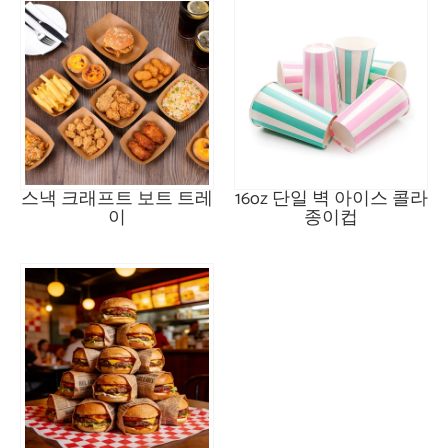
스낵 크래프트 보트 트레
16oz 단일 벽 아이스 콜라
이
종이컵